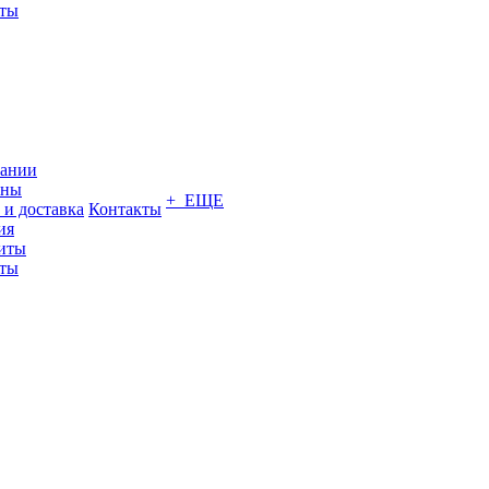
кты
пании
ины
+ ЕЩЕ
 и доставка
Контакты
ия
иты
кты