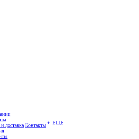
пании
ины
+ ЕЩЕ
 и доставка
Контакты
ия
иты