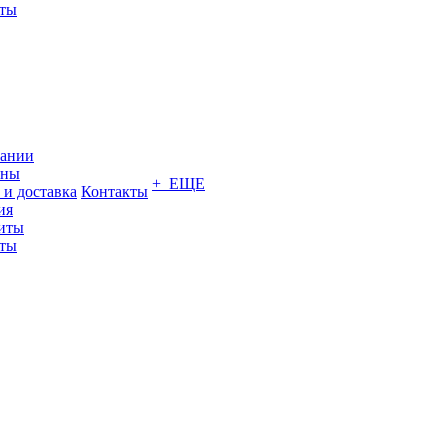
кты
пании
ины
+ ЕЩЕ
 и доставка
Контакты
ия
иты
кты