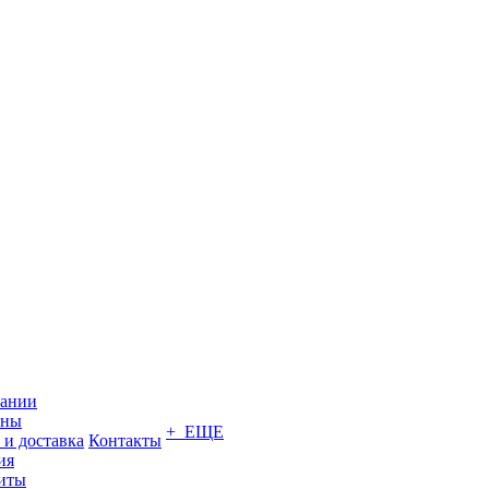
пании
ины
+ ЕЩЕ
 и доставка
Контакты
ия
иты