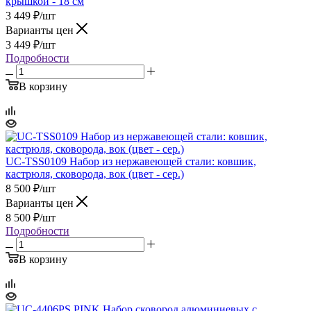
крышкой - 18 см
3 449
₽
/шт
Варианты цен
3 449
₽
/шт
Подробности
В корзину
UC-TSS0109 Набор из нержавеющей стали: ковшик,
кастрюля, сковорода, вок (цвет - сер.)
8 500
₽
/шт
Варианты цен
8 500
₽
/шт
Подробности
В корзину