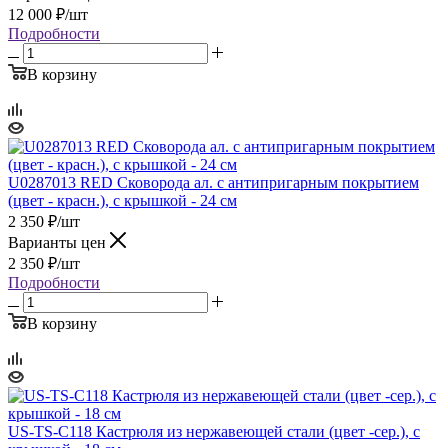
12 000
₽
/шт
Подробности
В корзину
U0287013 RED Сковорода ал. с антипригарным покрытием
(цвет - красн.), с крышкой - 24 см
2 350
₽
/шт
Варианты цен
2 350
₽
/шт
Подробности
В корзину
US-TS-C118 Кастрюля из нержавеющей стали (цвет -сер.), с