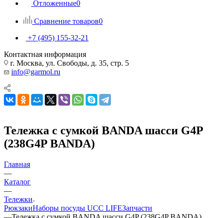
Отложенные
0
Сравнение товаров
0
+7 (495) 155-32-21
Контактная информация
г. Москва, ул. Свободы, д. 35, стр. 5
info@garmol.ru
Тележка с сумкой BANDA шасси G4P
(238G4P BANDA)
Главная
—
Каталог
—
Тележки
Рюкзаки
Наборы посуды UCC LIFE
Запчасти
—
Тележка с сумкой BANDA шасси G4P (238G4P BANDA)