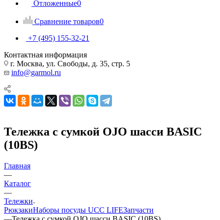
Отложенные
0
Сравнение товаров
0
+7 (495) 155-32-21
Контактная информация
г. Москва, ул. Свободы, д. 35, стр. 5
info@garmol.ru
Тележка с сумкой OJO шасси BASIC
(10BS)
Главная
—
Каталог
—
Тележки
Рюкзаки
Наборы посуды UCC LIFE
Запчасти
—
Тележка с сумкой OJO шасси BASIC (10BS)