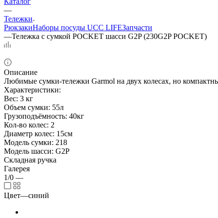
Каталог
—
Тележки
Рюкзаки
Наборы посуды UCC LIFE
Запчасти
—
Тележка с сумкой POCKET шасси G2P (230G2P POCKET)
Описание
Любимые сумки-тележки Garmol на двух колесах, но компактны
Характеристики:
Вес: 3 кг
Объем сумки: 55л
Грузоподъёмность: 40кг
Кол-во колес: 2
Диаметр колес: 15см
Модель сумки: 218
Модель шасси: G2P
Складная ручка
Галерея
1/0
—
Цвет
—
синий