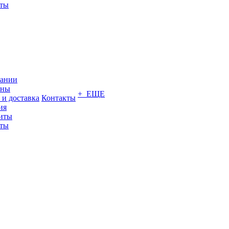
кты
пании
ины
+ ЕЩЕ
 и доставка
Контакты
ия
иты
кты