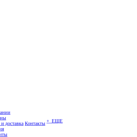
пании
ины
+ ЕЩЕ
 и доставка
Контакты
ия
иты