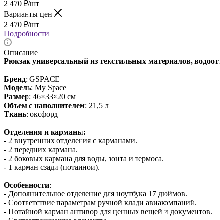
2 470
₽
/шт
Варианты цен
2 470
₽
/шт
Подробности
Описание
Рюкзак универсальный из текстильных материалов, водоо
Бренд
: GSPACE
Модель
: My Space
Размер
: 46×33×20 см
Объем с наполнителем
: 21,5 л
Ткань
: оксфорд
Отделения и карманы:
- 2 внутренних отделения с карманами.
- 2 передних кармана.
- 2 боковых кармана для воды, зонта и термоса.
- 1 карман сзади (потайной).
Особенности
:
- Дополнительное отделение для ноутбука 17 дюймов.
- Соответствие параметрам ручной клади авиакомпаний.
- Потайной карман антивор для ценных вещей и документов.