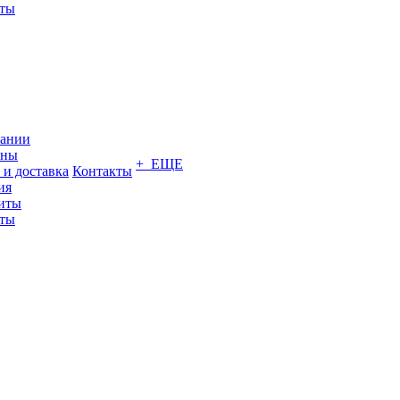
кты
пании
ины
+ ЕЩЕ
 и доставка
Контакты
ия
иты
кты