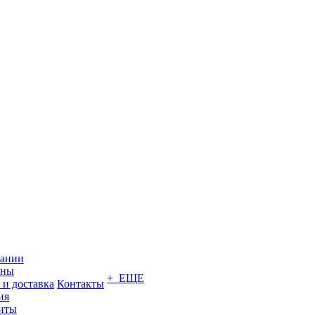
пании
ины
+ ЕЩЕ
 и доставка
Контакты
ия
иты